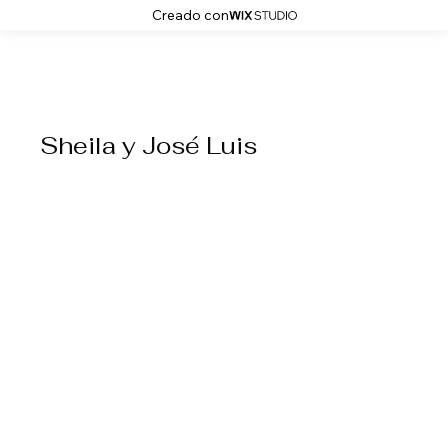
Creado con
Producciones A la Vida
Sheila y José Luis
Santuario de Belén. Cabeza del Buey